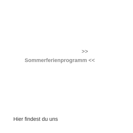
Sommerferien
Während der Sommerferien vom
29.07 –
13.09.2026
finden keine regulären Kurse,
sondern unser
>>
Sommerferienprogramm <<
statt.
Ab dem
14.09.2026
tanzen wir wieder
gemeinsam nach dem regulären
Stundenplan.
Hier findest du uns